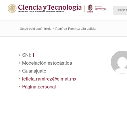
Usted está aquí:
Inicio
/
Ramírez Ramírez Lilia Leticia
• SNI:
I
• Modelación estocástica
• Guanajuato
•
leticia.ramirez@cimat.mx
•
Página personal