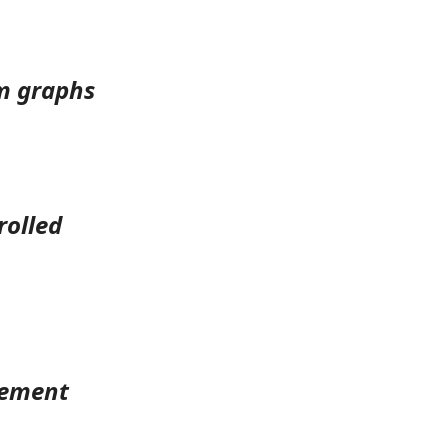
om graphs
rolled
gement