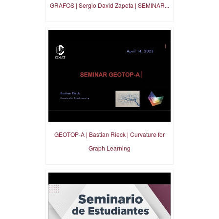
GRAFOS | Sergio David Zapeta | SEMINAR...
GEOTOP-A | Bastian Rieck | Curvature for
Graph Learning