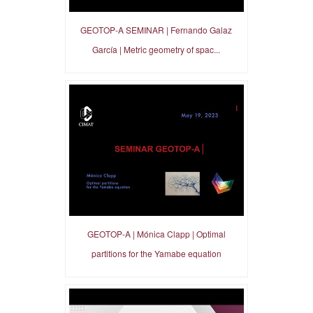
GEOTOP-A SEMINAR | Fernando Galaz
García | Metric geometry of spac...
GEOTOP-A | Mónica Clapp | Optimal
partitions for the Yamabe equation