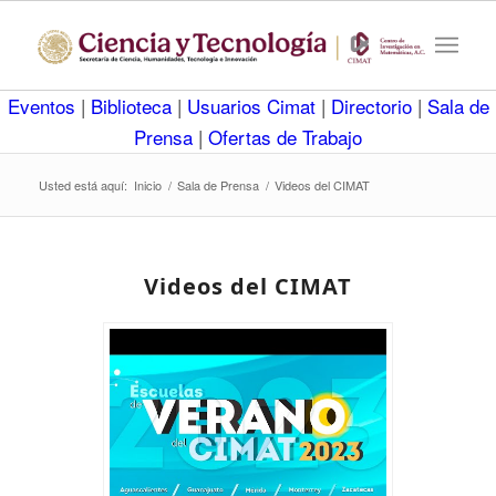
Eventos
|
Biblioteca
|
Usuarios Cimat
|
Directorio
|
Sala de
Prensa
|
Ofertas de Trabajo
Usted está aquí:
Inicio
/
Sala de Prensa
/
Videos del CIMAT
Videos del CIMAT