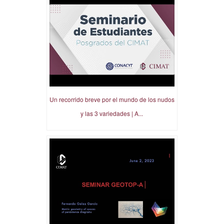
Un recorrido breve por el mundo de los nudos
y las 3 variedades | A...