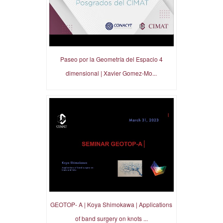
Paseo por la Geometría del Espacio 4
dimensional | Xavier Gomez-Mo...
GEOTOP- A | Koya Shimokawa | Applications
of band surgery on knots ...