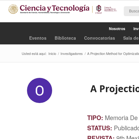
Nosotros
Inv
Eventos
Biblioteca
Convocatorias
Sala de
Usted está aquí:
Inicio
/
Investigadores
/
A Projection Method for Optimizati
A Project
TIPO:
Memoria De
STATUS:
Publicad
REVISTA:
9th Mex