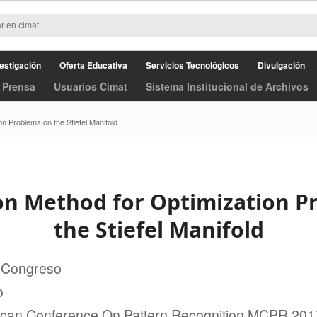
estigación
Oferta Educativa
Servicios Tecnológicos
Divulgación
 Prensa
Usuarios Cimat
Sistema Institucional de Archivos
on Problems on the Stiefel Manifold
ion Method for Optimization P
the Stiefel Manifold
 Congreso
o
ican Conference On Pattern Recognition MCPR 201