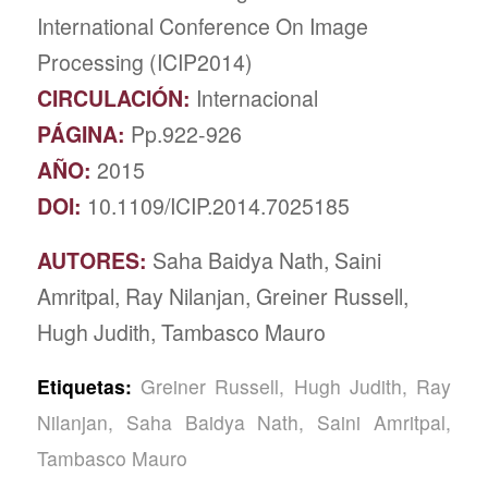
International Conference On Image
Processing (ICIP2014)
CIRCULACIÓN:
Internacional
PÁGINA:
Pp.922-926
AÑO:
2015
DOI:
10.1109/ICIP.2014.7025185
AUTORES:
Saha Baidya Nath, Saini
Amritpal, Ray Nilanjan, Greiner Russell,
Hugh Judith, Tambasco Mauro
Etiquetas:
Greiner Russell
,
Hugh Judith
,
Ray
Nilanjan
,
Saha Baidya Nath
,
Saini Amritpal
,
Tambasco Mauro