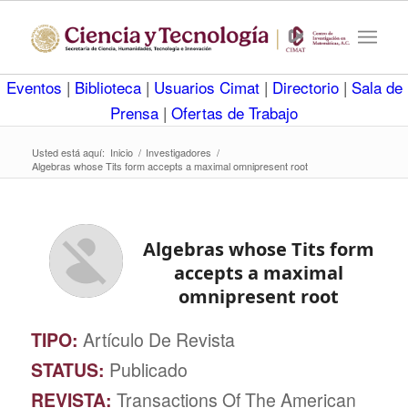
Eventos
|
Biblioteca
|
Usuarios Cimat
|
Directorio
|
Sala de
Prensa
|
Ofertas de Trabajo
Usted está aquí:
Inicio
/
Investigadores
/
Algebras whose Tits form accepts a maximal omnipresent root
Algebras whose Tits form
accepts a maximal
omnipresent root
TIPO:
Artículo De Revista
STATUS:
Publicado
REVISTA:
Transactions Of The American