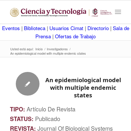
Eventos
|
Biblioteca
|
Usuarios Cimat
|
Directorio
|
Sala de
Prensa
|
Ofertas de Trabajo
Usted está aquí:
Inicio
/
Investigadores
/
An epidemiological model with multiple endemic states
An epidemiological model
with multiple endemic
states
TIPO:
Artículo De Revista
STATUS:
Publicado
REVISTA:
Journal Of Biological Systems