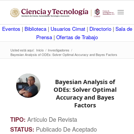
Eventos
|
Biblioteca
|
Usuarios Cimat
|
Directorio
|
Sala de
Prensa
|
Ofertas de Trabajo
Usted está aquí:
Inicio
/
Investigadores
/
Bayesian Analysis of ODEs: Solver Optimal Accuracy and Bayes Factors
Bayesian Analysis of
ODEs: Solver Optimal
Accuracy and Bayes
Factors
TIPO:
Artículo De Revista
STATUS:
Publicado De Aceptado