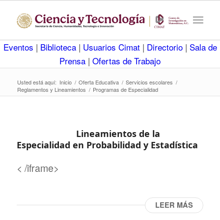
Eventos
|
Biblioteca
|
Usuarios Cimat
|
Directorio
|
Sala de
Prensa
|
Ofertas de Trabajo
Usted está aquí:
Inicio
/
Oferta Educativa
/
Servicios escolares
/
Reglamentos y Lineamientos
/
Programas de Especialidad
Lineamientos de la
Especialidad en Probabilidad y Estadística
< /iframe>
LEER MÁS