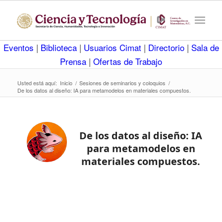
Eventos
|
Biblioteca
|
Usuarios Cimat
|
Directorio
|
Sala de
Prensa
|
Ofertas de Trabajo
Usted está aquí:
Inicio
/
Sesiones de seminarios y coloquios
/
De los datos al diseño: IA para metamodelos en materiales compuestos.
De los datos al diseño: IA
para metamodelos en
materiales compuestos.