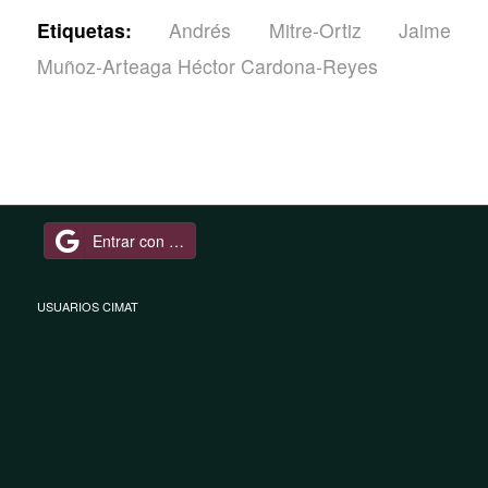
Etiquetas:
Andrés Mitre‑Ortiz Jaime
Muñoz‑Arteaga Héctor Cardona‑Reyes
Entrar con Google
USUARIOS CIMAT