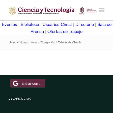
Eventos
|
Biblioteca
|
Usuarios Cimat
|
Directorio
|
Sala de
Prensa
|
Ofertas de Trabajo
Usted está aquí:
Inicio
/
Divulgación
/
Talleres de Ciencia
Entrar con Google
USUARIOS CIMAT