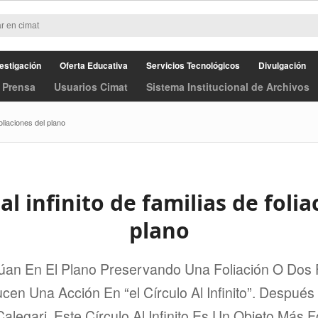
estigación
Oferta Educativa
Servicios Tecnológicos
Divulgación
 Prensa
Usuarios Cimat
Sistema Institucional de Archivos
foliaciones del plano
 al infinito de familias de foli
plano
úan En El Plano Preservando Una Foliación O Dos 
ucen Una Acción En “el Círculo Al Infinito”. Despué
legari, Este Círculo Al Infinito Es Un Objeto Más F