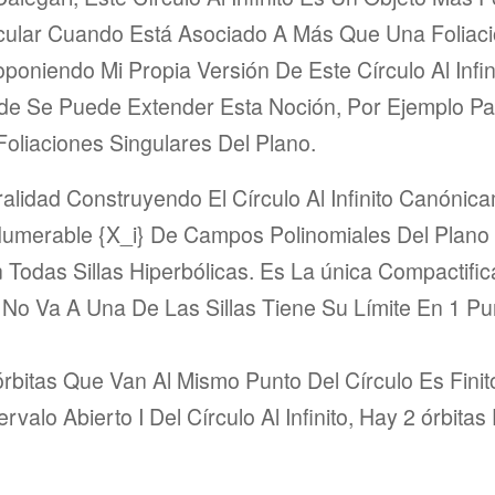
cular Cuando Está Asociado A Más Que Una Foliaci
poniendo Mi Propia Versión De Este Círculo Al Infin
de Se Puede Extender Esta Noción, Por Ejemplo Pa
Foliaciones Singulares Del Plano.
ralidad Construyendo El Círculo Al Infinito Canóni
 Numerable {X_i} De Campos Polinomiales Del Plan
 Todas Sillas Hiperbólicas. Es La única Compactific
No Va A Una De Las Sillas Tiene Su Límite En 1 Pun
rbitas Que Van Al Mismo Punto Del Círculo Es Fini
rvalo Abierto I Del Círculo Al Infinito, Hay 2 órbit