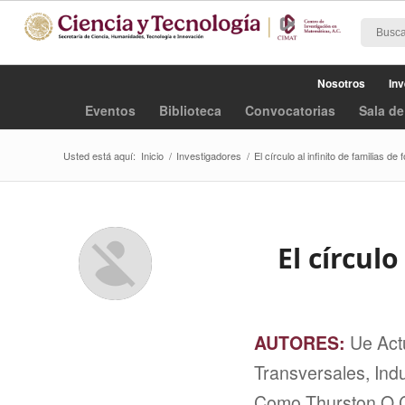
Nosotros
Inv
Eventos
Biblioteca
Convocatorias
Sala de
Usted está aquí:
Inicio
/
Investigadores
/
El círculo al infinito de familias de 
El círculo
AUTORES:
Ue Act
Transversales, Ind
Como Thurston O Ca