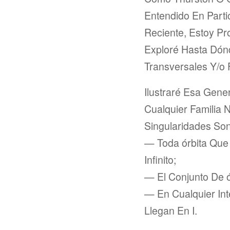
Entendido En Parti
Reciente, Estoy Pro
Exploré Hasta Dón
Transversales Y/o 
Ilustraré Esa Gene
Cualquier Familia
Singularidades Son
— Toda órbita Que 
Infinito;
— El Conjunto De ó
— En Cualquier Inte
Llegan En I.