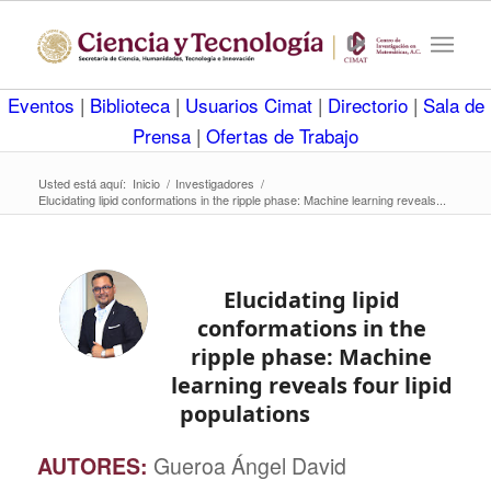
Eventos
|
Biblioteca
|
Usuarios Cimat
|
Directorio
|
Sala de
Prensa
|
Ofertas de Trabajo
Usted está aquí:
Inicio
/
Investigadores
/
Elucidating lipid conformations in the ripple phase: Machine learning reveals...
Elucidating lipid
conformations in the
ripple phase: Machine
learning reveals four lipid
populations
AUTORES:
Gueroa Ángel David