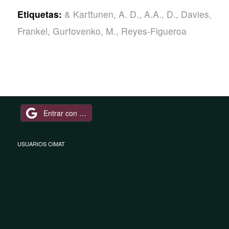
Etiquetas:
& Karttunen
,
A. D.
,
A.A.
,
D.
,
Davies
,
Frankel
,
Gurtovenko
,
M.
,
Reyes-Figueroa
Entrar con Google
USUARIOS CIMAT