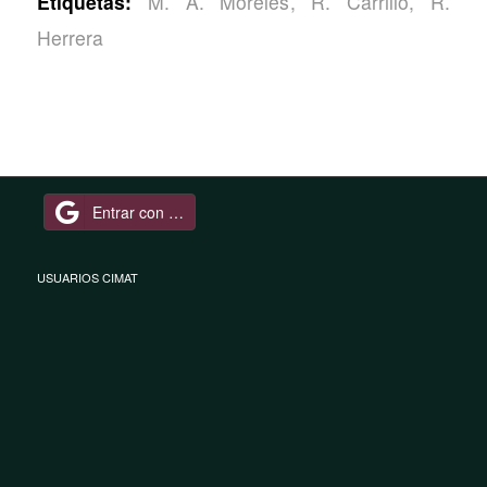
Etiquetas:
M. A. Moreles
,
R. Carrillo
,
R.
Herrera
Entrar con Google
USUARIOS CIMAT