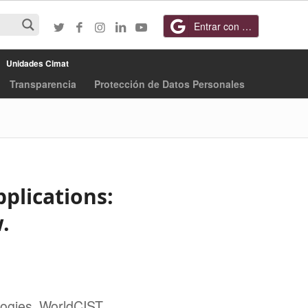
Entrar con Google
Unidades Cimat
Transparencia
Protección de Datos Personales
plications:
.
logies. WorldCIST