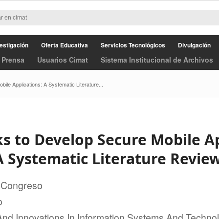
estigación
Oferta Educativa
Servicios Tecnológicos
Divulgación
 Prensa
Usuarios Cimat
Sistema Institucional de Archivos
le Applications: A Systematic Literature...
 to Develop Secure Mobile Ap
A Systematic Literature Review
 Congreso
o
And Innovations In Information Systems And Techno