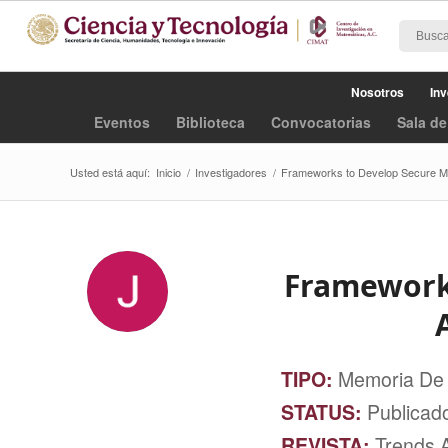
Nosotros
Inv
Eventos
Biblioteca
Convocatorias
Sala de
Usted está aquí:
Inicio
/
Investigadores
/
Frameworks to Develop Secure Mobi
Frameworks
TIPO:
Memoria De
STATUS:
Publicad
REVISTA:
Trends 