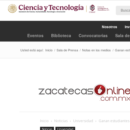
Nosotros
Inv
Eventos
Biblioteca
Convocatorias
Sala de
Usted está aquí:
Inicio
/
Sala de Prensa
/
Notas en los medios
/
Ganan est