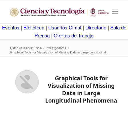
Eventos
|
Biblioteca
|
Usuarios Cimat
|
Directorio
|
Sala de
Prensa
|
Ofertas de Trabajo
Usted está aquí:
Inicio
/
Investigadores
/
Graphical Tools for Visualization of Missing Data in Large Longitudinal...
Graphical Tools for
Visualization of Missing
Data in Large
Longitudinal Phenomena