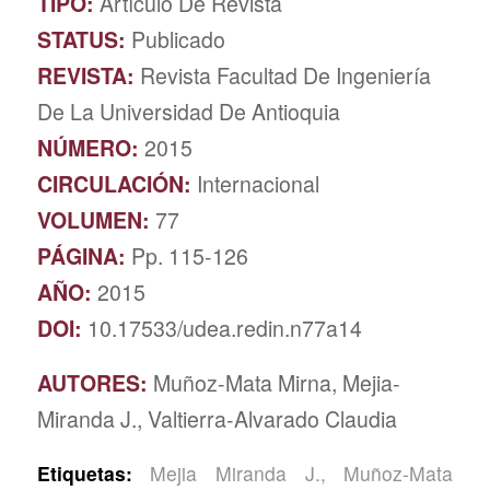
TIPO:
Artículo De Revista
STATUS:
Publicado
REVISTA:
Revista Facultad De Ingeniería
De La Universidad De Antioquia
NÚMERO:
2015
CIRCULACIÓN:
Internacional
VOLUMEN:
77
PÁGINA:
Pp. 115-126
AÑO:
2015
DOI:
10.17533/udea.redin.n77a14
AUTORES:
Muñoz-Mata Mirna, Mejia-
Miranda J., Valtierra-Alvarado Claudia
Etiquetas:
Mejia Miranda J.
,
Muñoz-Mata