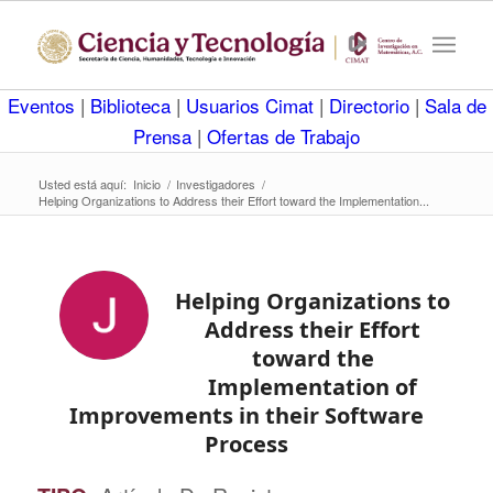
Eventos
|
Biblioteca
|
Usuarios Cimat
|
Directorio
|
Sala de
Prensa
|
Ofertas de Trabajo
Usted está aquí:
Inicio
/
Investigadores
/
Helping Organizations to Address their Effort toward the Implementation...
Helping Organizations to
Address their Effort
toward the
Implementation of
Improvements in their Software
Process