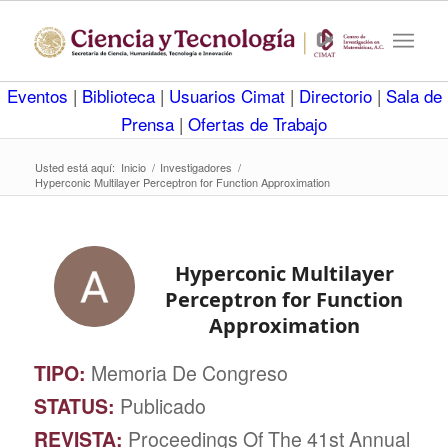
Eventos
|
Biblioteca
|
Usuarios Cimat
|
Directorio
|
Sala de
Prensa
|
Ofertas de Trabajo
Usted está aquí:
Inicio
/
Investigadores
/
Hyperconic Multilayer Perceptron for Function Approximation
Hyperconic Multilayer
Perceptron for Function
Approximation
TIPO:
Memoria De Congreso
STATUS:
Publicado
REVISTA:
Proceedings Of The 41st Annual