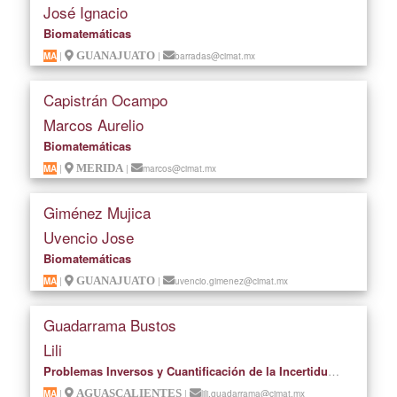
José Ignacio
Biomatemáticas
MA
|
GUANAJUATO
|
barradas@cimat.mx
Capistrán Ocampo
Marcos Aurelio
Biomatemáticas
MA
|
MERIDA
|
marcos@cimat.mx
Giménez Mujica
Uvencio Jose
Biomatemáticas
MA
|
GUANAJUATO
|
uvencio.gimenez@cimat.mx
Guadarrama Bustos
Lili
Problemas Inversos y Cuantificación de la Incertidumbre
MA
|
AGUASCALIENTES
|
lili.guadarrama@cimat.mx