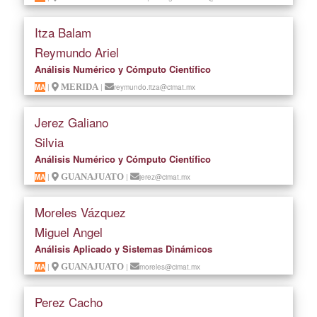
Itza Balam
Reymundo Ariel
Análisis Numérico y Cómputo Científico
MA
|
MERIDA
|
reymundo.itza@cimat.mx
Jerez Galiano
Silvia
Análisis Numérico y Cómputo Científico
MA
|
GUANAJUATO
|
jerez@cimat.mx
Moreles Vázquez
Miguel Angel
Análisis Aplicado y Sistemas Dinámicos
MA
|
GUANAJUATO
|
moreles@cimat.mx
Perez Cacho