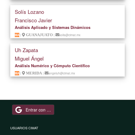
Solís Lozano
Francisco Javier
Análisis Aplicado y Sistemas Dinámicos
MA
|
GUANAJUATO
|
solis@cimat.mx
Uh Zapata
Miguel Ángel
Análisis Numérico y Cómputo Científico
MA
|
MERIDA
|
angeluh@cimat.mx
Entrar con Google
USUARIOS CIMAT