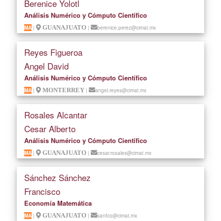
Berenice Yolotl
Análisis Numérico y Cómputo Científico
MA
|
GUANAJUATO
|
berenice.perez@cimat.mx
Reyes Figueroa
Angel David
Análisis Numérico y Cómputo Científico
MA
|
MONTERREY
|
angel.reyes@cimat.mx
Rosales Alcantar
Cesar Alberto
Análisis Numérico y Cómputo Científico
MA
|
GUANAJUATO
|
cesar.rosales@cimat.mx
Sánchez Sánchez
Francisco
Economía Matemática
MA
|
GUANAJUATO
|
sanfco@cimat.mx