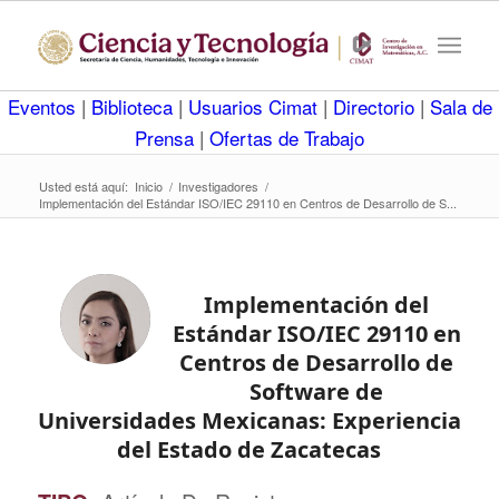
Eventos
|
Biblioteca
|
Usuarios Cimat
|
Directorio
|
Sala de
Prensa
|
Ofertas de Trabajo
Usted está aquí:
Inicio
/
Investigadores
/
Implementación del Estándar ISO/IEC 29110 en Centros de Desarrollo de S...
Implementación del
Estándar ISO/IEC 29110 en
Centros de Desarrollo de
Software de
Universidades Mexicanas: Experiencia
del Estado de Zacatecas