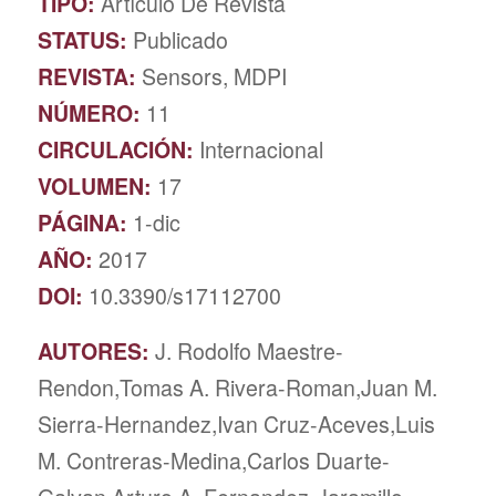
TIPO:
Artículo De Revista
STATUS:
Publicado
REVISTA:
Sensors, MDPI
NÚMERO:
11
CIRCULACIÓN:
Internacional
VOLUMEN:
17
PÁGINA:
1-dic
AÑO:
2017
DOI:
10.3390/s17112700
AUTORES:
J. Rodolfo Maestre-
Rendon,Tomas A. Rivera-Roman,Juan M.
Sierra-Hernandez,Ivan Cruz-Aceves,Luis
M. Contreras-Medina,Carlos Duarte-