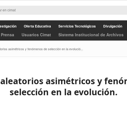
estigación
Oferta Educativa
Servicios Tecnológicos
Divulgación
 Prensa
Usuarios Cimat
Sistema Institucional de Archivos
orios asimétricos y fenómenos de selección en la evolució...
aleatorios asimétricos y fen
selección en la evolución.