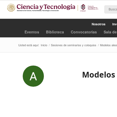
Nosotros
Inv
Eventos
Biblioteca
Convocatorias
Sala de
Usted está aquí:
Inicio
/
Sesiones de seminarios y coloquios
/
Modelos aleat
Modelos 