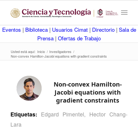
Eventos
|
Biblioteca
|
Usuarios Cimat
|
Directorio
|
Sala de
Prensa
|
Ofertas de Trabajo
Usted está aquí:
Inicio
/
Investigadores
/
Non-convex Hamilton-Jacobi equations with gradient constraints
Non-convex Hamilton-
Jacobi equations with
gradient constraints
Etiquetas:
Edgard Pimentel
,
Hector Chang-
Lara