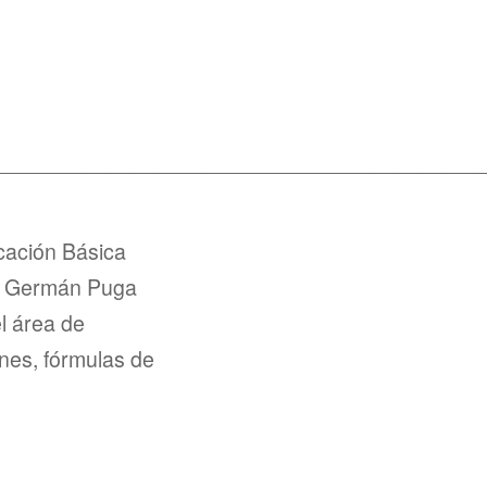
_________________________________________
cación Básica
t. Germán Puga
l área de
nes, fórmulas de