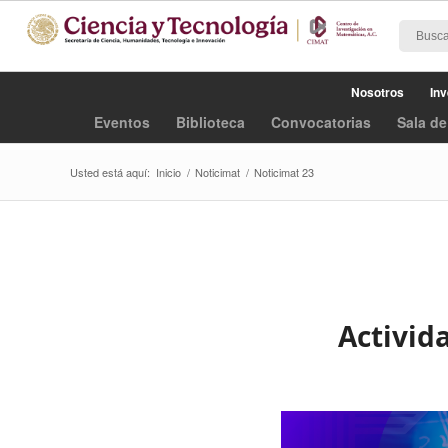
Nosotros
Inv
Eventos
Biblioteca
Convocatorias
Sala de
Usted está aquí:
Inicio
/
Noticimat
/
Noticimat 23
Activida