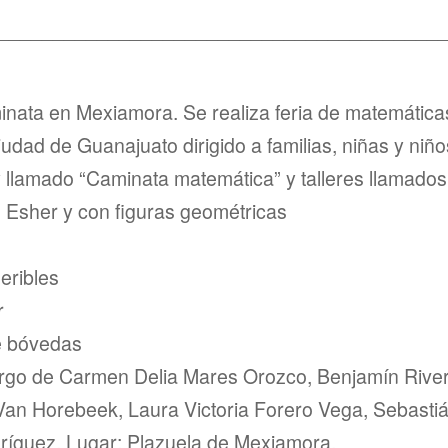
________________________________________
ata en Mexiamora. Se realiza feria de matemática
ciudad de Guanajuato dirigido a familias, niñas y niñ
y llamado “Caminata matemática” y talleres llamados
Esher y con figuras geométricas
eribles
r
e bóvedas
argo de Carmen Delia Mares Orozco, Benjamín Rive
Van Horebeek, Laura Victoria Forero Vega, Sebasti
ríguez. Lugar: Plazuela de Mexiamora.