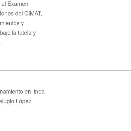
n el Examen
ciones del CIMAT,
mientos y
jo la tutela y
.
_________________________________________
enamiento en línea
Refugio López