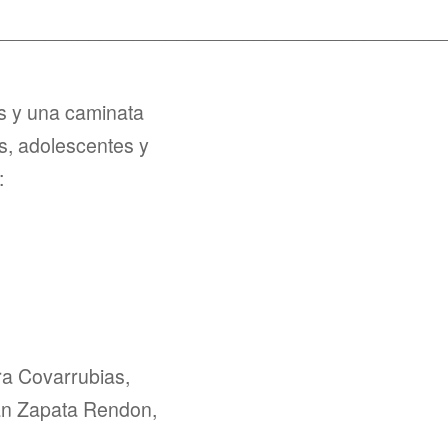
_________________________________________
s y una caminata
os, adolescentes y
:
ra Covarrubias,
án Zapata Rendon,