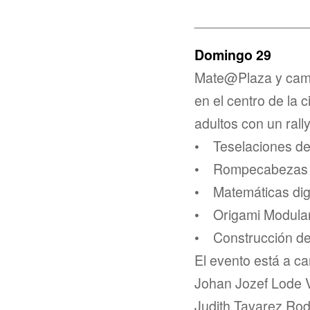
_______________
Domingo 29
Mate@Plaza y camin
en el centro de la 
adultos con un rall
• Teselaciones de 
• Rompecabezas
• Matemáticas dig
• Origami Modula
• Construcción d
El evento está a c
Johan Jozef Lode 
Judith Tavarez Rod