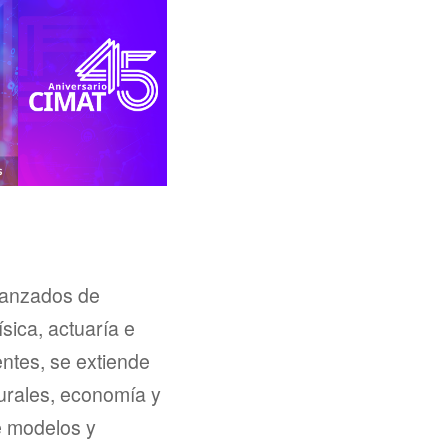
vanzados de
ísica, actuaría e
entes, se extiende
turales, economía y
e modelos y