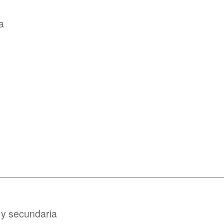
a
_________________________________________
 y secundaria