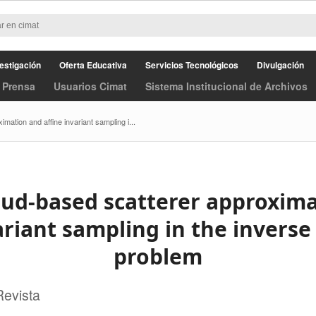
estigación
Oferta Educativa
Servicios Tecnológicos
Divulgación
 Prensa
Usuarios Cimat
Sistema Institucional de Archivos
mation and affine invariant sampling i...
oud‐based scatterer approxim
ariant sampling in the inverse
problem
Revista