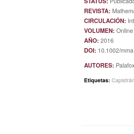
STATUS:
Publicad
REVISTA:
Mathema
CIRCULACIÓN:
In
VOLUMEN:
Online
AÑO:
2016
DOI:
10.1002/mma
AUTORES:
Palafox
Etiquetas:
Capistrá