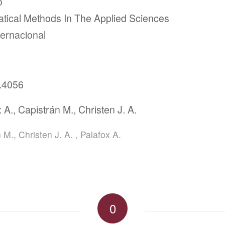
o
tical Methods In The Applied Sciences
ternacional
.4056
 A., Capistrán M., Christen J. A.
n M.
,
Christen J. A.
,
Palafox A.
0