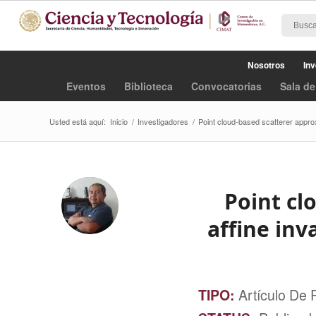
Nosotros
Inv
Eventos
Biblioteca
Convocatorias
Sala de
Usted está aquí:
Inicio
/
Investigadores
/
Point cloud‐based scatterer approxi
Point cl
affine inv
TIPO:
Artículo De 