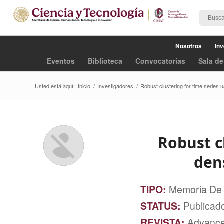
Nosotros
Inv
Eventos
Biblioteca
Convocatorias
Sala de
Usted está aquí:
Inicio
/
Investigadores
/
Robust clustering for time series u
Robust c
dens
TIPO:
Memoria De
STATUS:
Publicad
REVISTA:
Advances