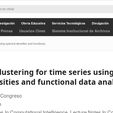
estigación
Oferta Educativa
Servicios Tecnológicos
Divulgación
 Prensa
Usuarios Cimat
Sistema Institucional de Archivos
sing spectral densities and functional...
lustering for time series using
ities and functional data ana
 Congreso
o
 In Computational Intelligence. Lecture Notes In 