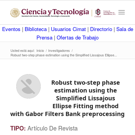
Eventos
|
Biblioteca
|
Usuarios Cimat
|
Directorio
|
Sala de
Prensa
|
Ofertas de Trabajo
Usted está aquí:
Inicio
/
Investigadores
/
Robust two-step phase estimation using the Simplified Lissajous Ellipse...
Robust two-step phase
estimation using the
Simplified Lissajous
Ellipse Fitting method
with Gabor Filters Bank preprocessing
TIPO:
Artículo De Revista