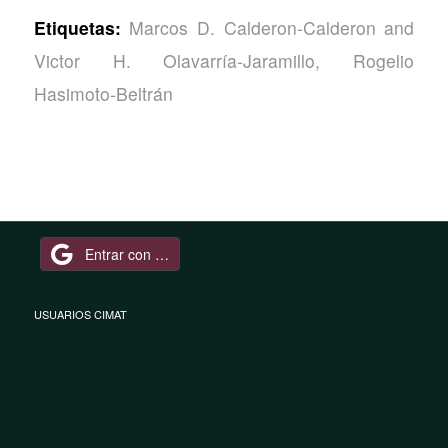
Etiquetas:
Marcos D. Calderon-Calderon and
Victor H. Olavarría-Jaramillo
,
Rogelio
Hasimoto-Beltrán
Entrar con Google
USUARIOS CIMAT