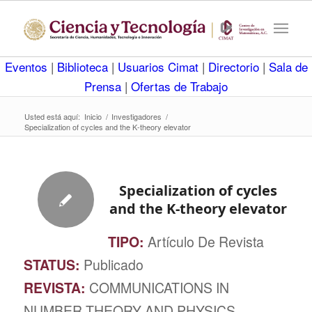
Eventos
|
Biblioteca
|
Usuarios Cimat
|
Directorio
|
Sala de
Prensa
|
Ofertas de Trabajo
Usted está aquí:
Inicio
/
Investigadores
/
Specialization of cycles and the K-theory elevator
Specialization of cycles
and the K-theory elevator
TIPO:
Artículo De Revista
STATUS:
Publicado
REVISTA:
COMMUNICATIONS IN
NUMBER THEORY AND PHYSICS