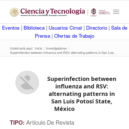
Eventos
|
Biblioteca
|
Usuarios Cimat
|
Directorio
|
Sala de
Prensa
|
Ofertas de Trabajo
Usted está aquí:
Inicio
/
Investigadores
/
Superinfection between influenza and RSV: alternating patterns in San Luis...
Superinfection between
influenza and RSV:
alternating patterns in
San Luis Potosí State,
México
TIPO:
Artículo De Revista