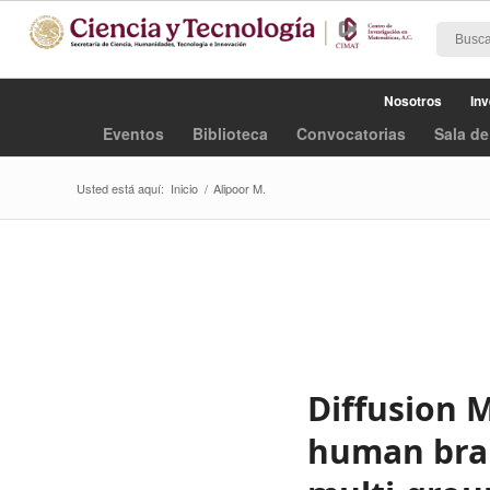
Nosotros
Inv
Eventos
Biblioteca
Convocatorias
Sala de
Usted está aquí:
Inicio
/
Alipoor M.
Diffusion 
human brai