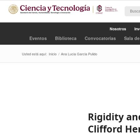
Nosotros
Inv
Eventos
Biblioteca
Convocatorias
Sala de
Usted está aquí:
Inicio
/
Ana Lucia Garcia Pulido
Rigidity a
Clifford H