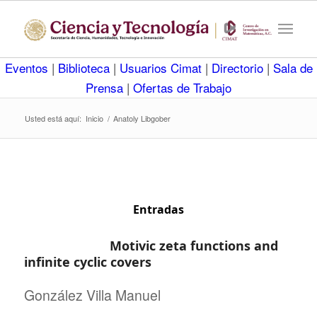
Eventos
|
Biblioteca
|
Usuarios Cimat
|
Directorio
|
Sala de
Prensa
|
Ofertas de Trabajo
Usted está aquí:
Inicio
/
Anatoly Libgober
Entradas
Motivic zeta functions and
infinite cyclic covers
González Villa Manuel