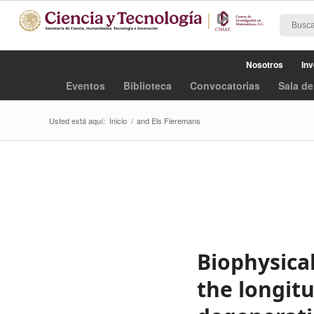
Nosotros
Inv
Eventos
Biblioteca
Convocatorias
Sala de
Usted está aquí:
Inicio
/
and Els Fieremans
Biophysical
the longitu