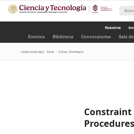
Nosotros
Inv
Eventos
Biblioteca
Convocatorias
Sala de
Usted está aquí:
Inicio
/
Canan Dombayci
Constraint 
Procedures