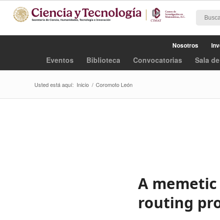
Nosotros
Inv
Eventos
Biblioteca
Convocatorias
Sala de
Usted está aquí:
Inicio
/
Coromoto León
A memetic 
routing pr