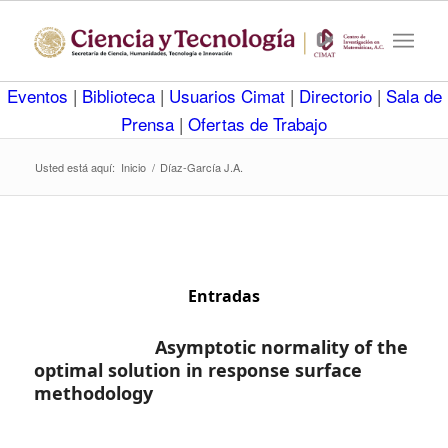
Eventos
|
Biblioteca
|
Usuarios Cimat
|
Directorio
|
Sala de
Prensa
|
Ofertas de Trabajo
Usted está aquí:
Inicio
/
Díaz-García J.A.
Entradas
Asymptotic normality of the
optimal solution in response surface
methodology