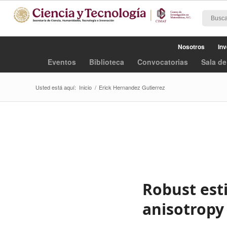
Nosotros
Inv
Eventos
Biblioteca
Convocatorias
Sala de
Usted está aquí:
Inicio
/
Erick Hernandez Gutierrez
Robust esti
anisotropy 