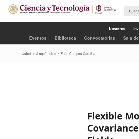
Nosotros
Inv
Eventos
Biblioteca
Convocatorias
Sala de
Usted está aquí:
Inicio
/
Euán Campos Carolina
Flexible M
Covariance