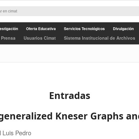
estigación
Oferta Educativa
Servicios Tecnológicos
Divulgación
 Prensa
Usuarios Cimat
Sistema Institucional de Archivos
Entradas
eneralized Kneser Graphs an
 Luis Pedro