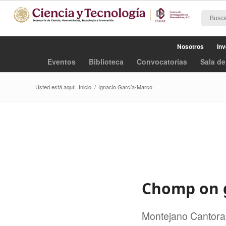
Nosotros
Inv
Eventos
Biblioteca
Convocatorias
Sala de
Usted está aquí:
Inicio
/
Ignacio García-Marco
Chomp on g
Montejano Cantoral