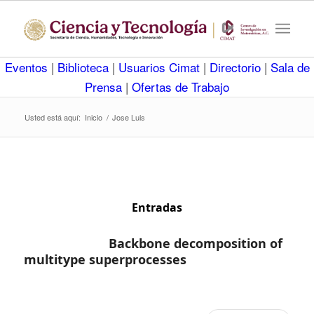
Eventos
|
Biblioteca
|
Usuarios Cimat
|
Directorio
|
Sala de
Prensa
|
Ofertas de Trabajo
Usted está aquí:
Inicio
/
Jose Luis
Entradas
Backbone decomposition of
multitype superprocesses