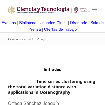
Eventos
|
Biblioteca
|
Usuarios Cimat
|
Directorio
|
Sala de
Prensa
|
Ofertas de Trabajo
Usted está aquí:
Inicio
/
Ortega J.
Entradas
Time series clustering using
the total variation distance with
applications in Oceanography
Ortega Sánchez Joaquín