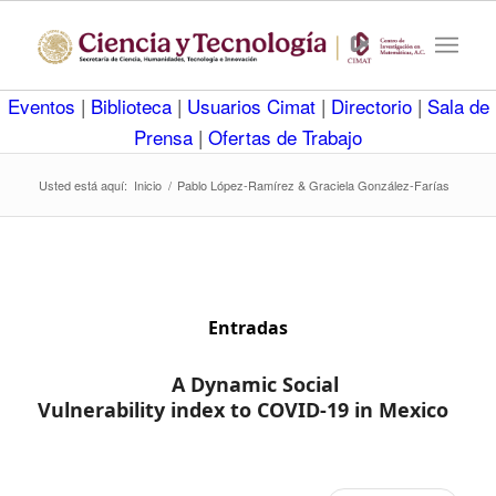
Eventos
|
Biblioteca
|
Usuarios Cimat
|
Directorio
|
Sala de
Prensa
|
Ofertas de Trabajo
Usted está aquí:
Inicio
/
Pablo López-Ramírez & Graciela González-Farías
Entradas
A Dynamic Social
Vulnerability index to COVID-19 in Mexico