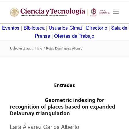
Eventos
|
Biblioteca
|
Usuarios Cimat
|
Directorio
|
Sala de
Prensa
|
Ofertas de Trabajo
Usted está aquí:
Inicio
/
Rojas Domínguez Alfonso
Entradas
Geometric indexing for
recognition of places based on expanded
Delaunay triangulation
Lara Álvarez Carlos Alberto