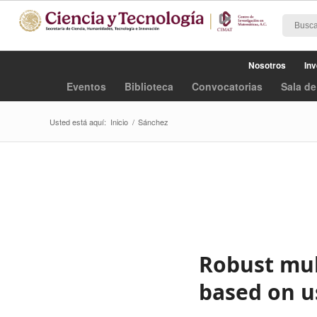
Nosotros
Inv
Eventos
Biblioteca
Convocatorias
Sala de
Usted está aquí:
Inicio
/
Sánchez
Robust mu
based on u