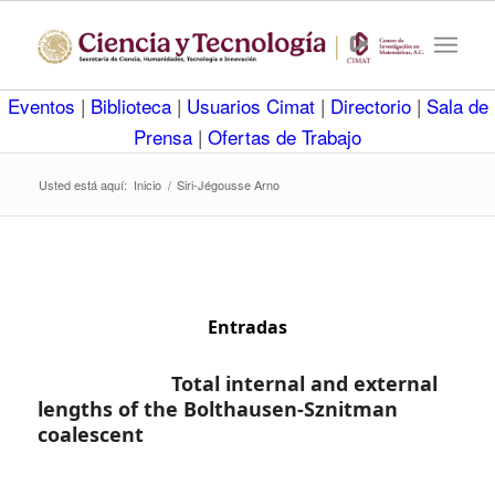
Eventos
|
Biblioteca
|
Usuarios Cimat
|
Directorio
|
Sala de
Prensa
|
Ofertas de Trabajo
Usted está aquí:
Inicio
/
Siri-Jégousse Arno
Entradas
Total internal and external
lengths of the Bolthausen-Sznitman
coalescent