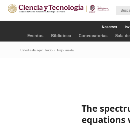
Nosotros
Inv
Eventos
Biblioteca
Convocatorias
Sala de
Usted está aquí:
Inicio
/
Trejo Imelda
The spectru
equations 