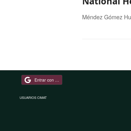
National H
Méndez Gómez Hum
Entrar con Google
USUARIOS CIMAT