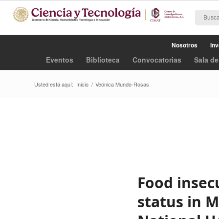
Nosotros
Inv
Eventos
Biblioteca
Convocatorias
Sala de
Usted está aquí:
Inicio
/
Veónica Mundo-Rosas
Food insec
status in M