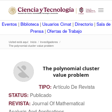
Eventos
|
Biblioteca
|
Usuarios Cimat
|
Directorio
|
Sala de
Prensa
|
Ofertas de Trabajo
Usted está aquí:
Inicio
/
Investigadores
/
The polynomial cluster value problem
The polynomial cluster
value problem
TIPO:
Artículo De Revista
STATUS:
Publicado
REVISTA:
Journal Of Mathematical
Analysis And Applications